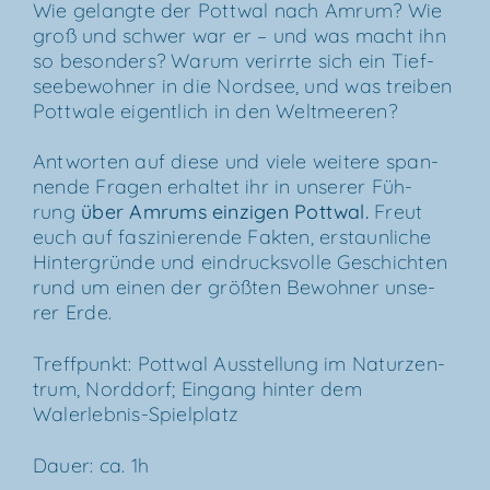
Wie gelang­te der Pott­wal nach Amrum? Wie
groß und schwer war er – und was macht ihn
so beson­ders? War­um ver­irr­te sich ein Tief­
see­be­woh­ner in die Nord­see, und was trei­ben
Pott­wa­le eigent­lich in den Weltmeeren?
Ant­wor­ten auf die­se und vie­le wei­te­re span­
nen­de Fra­gen erhal­tet ihr in unse­rer Füh­
rung
über
Amrums ein­zi­gen Pott­wal
.
Freut
euch auf fas­zi­nie­ren­de Fak­ten, erstaun­li­che
Hin­ter­grün­de und ein­drucks­vol­le Geschich­ten
rund um einen der größ­ten Bewoh­ner unse­
rer Erde.
Treff­punkt: Pott­wal Aus­stel­lung im Natur­zen­
trum, Nord­dorf; Ein­gang hin­ter dem
Walerlebnis-Spielplatz
Dau­er: ca. 1h