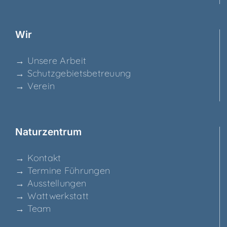
Wir
→ Unse­re Arbeit
→ Schutz­ge­biets­be­treu­ung
→ Ver­ein
Natur­zen­trum
→ Kon­takt
→ Ter­mi­ne Führungen
→ Aus­stel­lun­gen
→ Watt­werk­statt
→ Team