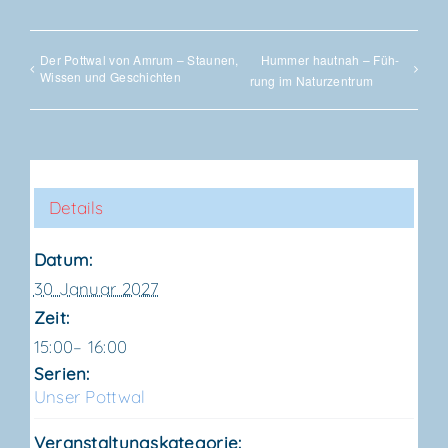
Der Pott­wal von Amrum – Stau­nen,
Hum­mer haut­nah – Füh­
Wis­sen und Geschichten
rung im Naturzentrum
Details
Datum:
30 Januar 2027
Zeit:
15:00– 16:00
Serien:
Unser Pott­wal
Veranstaltungskategorie: