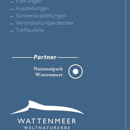
→ Füh­run­gen
→ Aus­stel­lun­gen
→ Son­der­aus­stel­lun­gen
→ Ver­an­stal­tungs­ka­len­der
→ Treff­punk­te