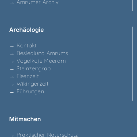
→ Amru­mer Archiv
Archäo­lo­gie
→ Kon­takt
→ Besied­lung Amrums
→ Vogel­ko­je Meeram
→ Stein­zeit­grab
→ Eisen­zeit
→ Wikin­ger­zeit
→ Füh­run­gen
Mit­ma­chen
→ Prak­ti­scher Naturschutz