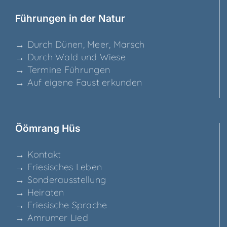
Füh­run­gen in der Natur
→ Durch Dünen, Meer, Marsch
→ Durch Wald und Wiese
→ Ter­mi­ne Führungen
→ Auf eige­ne Faust erkunden
Ööm­rang Hüs
→ Kon­takt
→ Frie­si­sches Leben
→ Son­der­aus­stel­lung
→ Hei­ra­ten
→ Frie­si­sche Sprache
→ Amru­mer Lied