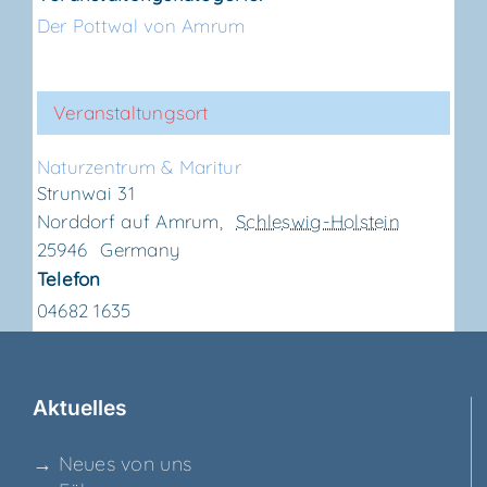
Der Pottwal von Amrum
Veranstaltungsort
Natur­zen­trum & Maritur
Strunwai 31
Norddorf auf Amrum
,
Schleswig-Holstein
25946
Germany
Telefon
04682 1635
Aktu­el­les
→ Neu­es von uns