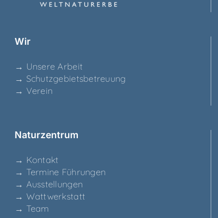
Wir
→ Unse­re Arbeit
→ Schutz­ge­biets­be­treu­ung
→ Ver­ein
Natur­zen­trum
→ Kon­takt
→ Ter­mi­ne Führungen
→ Aus­stel­lun­gen
→ Watt­werk­statt
→ Team