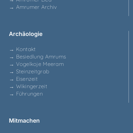
→ Amru­mer Archiv
Archäo­lo­gie
→ Kon­takt
→ Besied­lung Amrums
→ Vogel­ko­je Meeram
→ Stein­zeit­grab
→ Eisen­zeit
→ Wikin­ger­zeit
→ Füh­run­gen
Mit­ma­chen