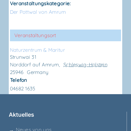
Veranstaltungskategorie:
Der Pottwal von Amrum
Veranstaltungsort
Natur­zen­trum & Maritur
Strunwai 31
Norddorf auf Amrum
,
Schleswig-Holstein
25946
Germany
Telefon
04682 1635
Aktu­el­les
→ Neu­es von uns