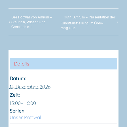
Der Pott­wal von Amrum –
Huth. Amrum – Prä­sen­ta­ti­on der
Stau­nen, Wis­sen und
Kunst­aus­stel­lung im Ööm­
Geschichten
rang Hüs
Details
Datum:
14 Dezember 2026
Zeit:
15:00– 16:00
Serien:
Unser Pott­wal