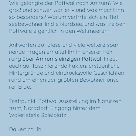
Wie gelang­te der Pott­wal nach Amrum? Wie
groß und schwer war er – und was macht ihn
so beson­ders? War­um ver­irr­te sich ein Tief­
see­be­woh­ner in die Nord­see, und was trei­ben
Pott­wa­le eigent­lich in den Weltmeeren?
Ant­wor­ten auf die­se und vie­le wei­te­re span­
nen­de Fra­gen erhal­tet ihr in unse­rer Füh­
rung
über
Amrums ein­zi­gen Pott­wal
.
Freut
euch auf fas­zi­nie­ren­de Fak­ten, erstaun­li­che
Hin­ter­grün­de und ein­drucks­vol­le Geschich­ten
rund um einen der größ­ten Bewoh­ner unse­
rer Erde.
Treff­punkt: Pott­wal Aus­stel­lung im Natur­zen­
trum, Nord­dorf; Ein­gang hin­ter dem
Walerlebnis-Spielplatz
Dau­er: ca. 1h