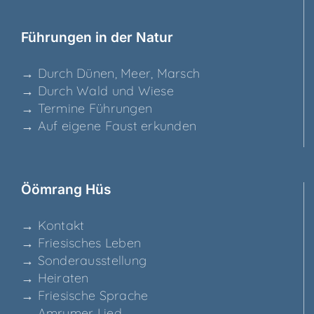
Füh­run­gen in der Natur
→ Durch Dünen, Meer, Marsch
→ Durch Wald und Wiese
→ Ter­mi­ne Führungen
→ Auf eige­ne Faust erkunden
Ööm­rang Hüs
→ Kon­takt
→ Frie­si­sches Leben
→ Son­der­aus­stel­lung
→ Hei­ra­ten
→ Frie­si­sche Sprache
→ Amru­mer Lied