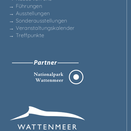
→ Füh­run­gen
→ Aus­stel­lun­gen
→ Son­der­aus­stel­lun­gen
→ Ver­an­stal­tungs­ka­len­der
→ Treff­punk­te