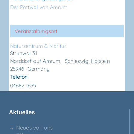
Der Pottwal von Amrum
Veranstaltungsort
Natur­zen­trum & Maritur
Strunwai 31
Norddorf auf Amrum
,
Schleswig-Holstein
25946
Germany
Telefon
04682 1635
Aktu­el­les
→ Neu­es von uns