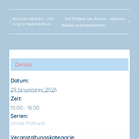
Hum­mer haut­nah – Füh­
Der Pott­wal von Amrum – Stau­nen,
rung im Naturzentrum
Wis­sen und Geschichten
Details
Datum:
29 November 2026
Zeit:
15:00– 16:00
Serien:
Unser Pott­wal
Veranstaltungskategorie: