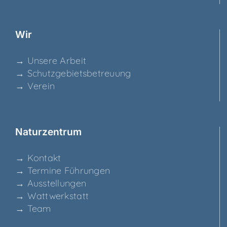
Wir
→ Unse­re Arbeit
→ Schutz­ge­biets­be­treu­ung
→ Ver­ein
Natur­zen­trum
→ Kon­takt
→ Ter­mi­ne Führungen
→ Aus­stel­lun­gen
→ Watt­werk­statt
→ Team