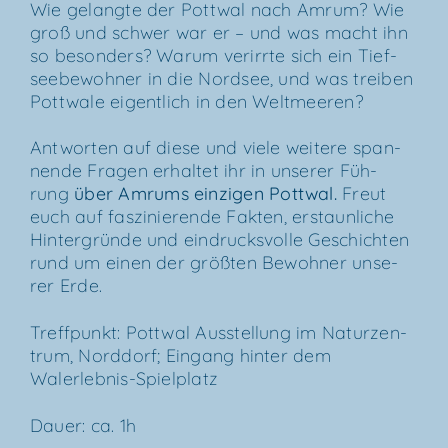
Wie gelang­te der Pott­wal nach Amrum? Wie
groß und schwer war er – und was macht ihn
so beson­ders? War­um ver­irr­te sich ein Tief­
see­be­woh­ner in die Nord­see, und was trei­ben
Pott­wa­le eigent­lich in den Weltmeeren?
Ant­wor­ten auf die­se und vie­le wei­te­re span­
nen­de Fra­gen erhal­tet ihr in unse­rer Füh­
rung
über
Amrums ein­zi­gen Pott­wal
.
Freut
euch auf fas­zi­nie­ren­de Fak­ten, erstaun­li­che
Hin­ter­grün­de und ein­drucks­vol­le Geschich­ten
rund um einen der größ­ten Bewoh­ner unse­
rer Erde.
Treff­punkt: Pott­wal Aus­stel­lung im Natur­zen­
trum, Nord­dorf; Ein­gang hin­ter dem
Walerlebnis-Spielplatz
Dau­er: ca. 1h