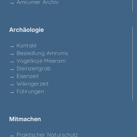
→ Amru­mer Archiv
Archäo­lo­gie
→ Kon­takt
→ Besied­lung Amrums
→ Vogel­ko­je Meeram
→ Stein­zeit­grab
→ Eisen­zeit
→ Wikin­ger­zeit
→ Füh­run­gen
Mit­ma­chen
→ Prak­ti­scher Naturschutz