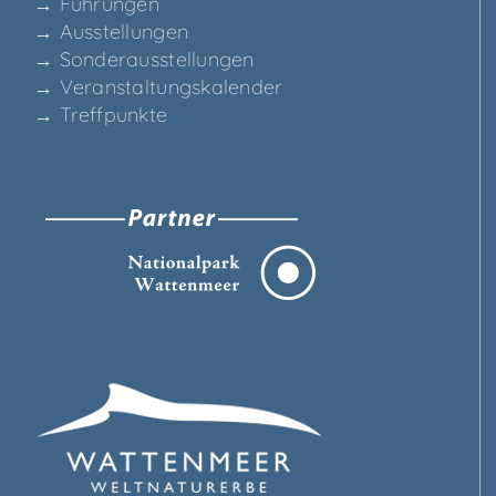
→ Füh­run­gen
→ Aus­stel­lun­gen
→ Son­der­aus­stel­lun­gen
→ Ver­an­stal­tungs­ka­len­der
→ Treff­punk­te