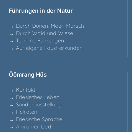
Füh­run­gen in der Natur
→ Durch Dünen, Meer, Marsch
→ Durch Wald und Wiese
→ Ter­mi­ne Führungen
→ Auf eige­ne Faust erkunden
Ööm­rang Hüs
→ Kon­takt
→ Frie­si­sches Leben
→ Son­der­aus­stel­lung
→ Hei­ra­ten
→ Frie­si­sche Sprache
→ Amru­mer Lied