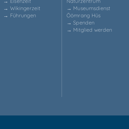
→ Eisen­zeit
Naturzentrum
→ Wikin­ger­zeit
→ Muse­ums­dienst
→ Füh­run­gen
Ööm­rang Hüs
→ Spen­den
→ Mit­glied werden