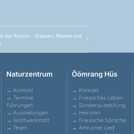
wal von Amrum – Stau­nen, Wis­sen und
n
Natur­zen­trum
Ööm­rang Hüs
→ Kon­takt
→ Kon­takt
→ Ter­mi­ne
→ Frie­si­sches Leben
Führungen
→ Son­der­aus­stel­lung
→ Aus­stel­lun­gen
→ Hei­ra­ten
→ Watt­werk­statt
→ Frie­si­sche Sprache
→ Team
→ Amru­mer Lied