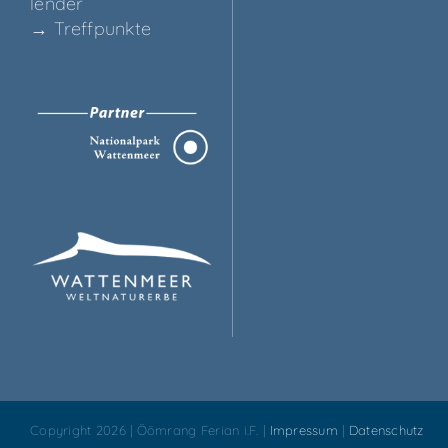
len­der
→ Treff­punk­te
Copyright 2026 | Öömrang Ferian i.F. |
Impressum
|
Datenschutz