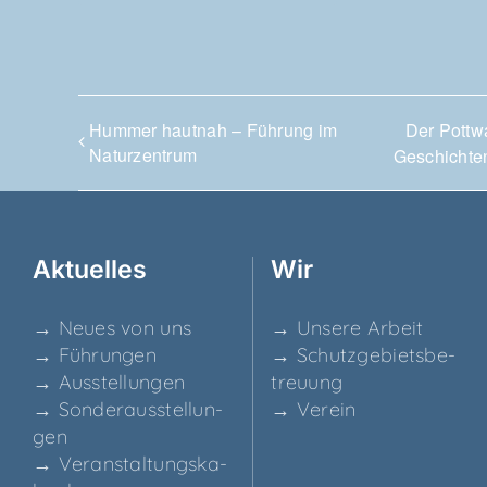
Hum­mer haut­nah – Füh­rung im
Der Pott­
Naturzentrum
Geschichte
Aktu­el­les
Wir
→ Neu­es von uns
→ Unse­re Arbeit
→ Füh­run­gen
→ Schutz­ge­biets­be­
→ Aus­stel­lun­gen
treu­ung
→ Son­der­aus­stel­lun­
→ Ver­ein
gen
→ Ver­an­stal­tungs­ka­