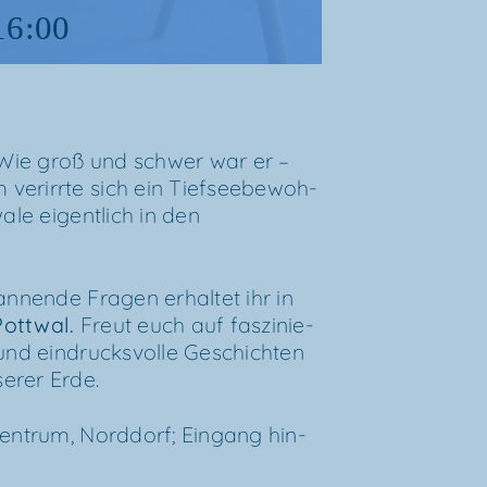
16:00
Wie groß und schwer war er –
r­irr­te sich ein Tief­see­be­woh­
a­le eigent­lich in den
an­nen­de Fra­gen erhal­tet ihr in
Pott­wal
.
Freut euch auf fas­zi­nie­
 und ein­drucks­vol­le Geschich­ten
­rer Erde.
zen­trum, Nord­dorf; Ein­gang hin­