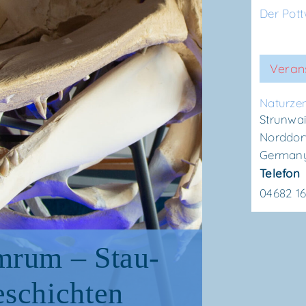
Der Pot
Veran
Natur­ze
Strunwai
Norddor
German
Telefon
04682 1
mrum – Stau­
eschichten