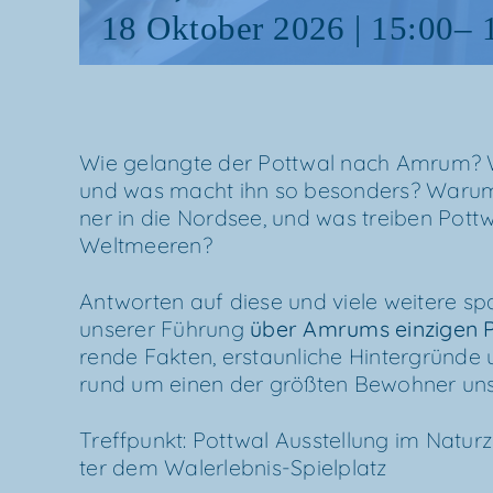
18 Okto­ber 2026 | 15:00
–
Wie gelang­te der Pott­wal nach Amrum? 
und was macht ihn so beson­ders? War­um ve
ner in die Nord­see, und was trei­ben Pott­w
Weltmeeren?
Ant­wor­ten auf die­se und vie­le wei­te­re sp
unse­rer Füh­rung
über
Amrums ein­zi­gen 
ren­de Fak­ten, erstaun­li­che Hin­ter­grün­de
rund um einen der größ­ten Bewoh­ner unse
Treff­punkt: Pott­wal Aus­stel­lung im Natur­
ter dem Walerlebnis-Spielplatz