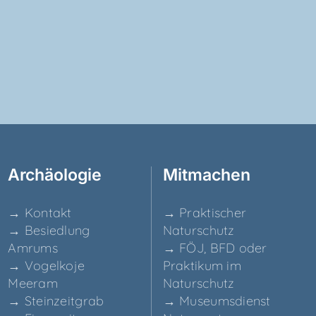
Archäo­lo­gie
Mit­ma­chen
→ Kon­takt
→ Prak­ti­scher
→ Besied­lung
Naturschutz
Amrums
→ FÖJ, BFD oder
→ Vogel­ko­je
Prak­ti­kum im
Meeram
Naturschutz
→ Stein­zeit­grab
→ Muse­ums­dienst