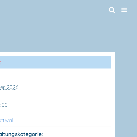
s
ber 2026
6:00
tt­wal
altungskategorie: