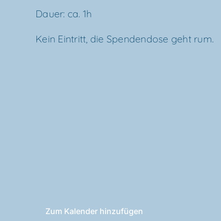
Dau­er: ca. 1h
Kein Ein­tritt, die Spen­den­do­se geht rum.
Zum Kalender hinzufügen