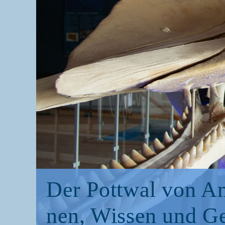
Der Pott­wal von A
nen, Wis­sen und G