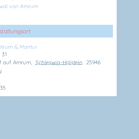
twal von Amrum
staltungsort
n­trum & Maritur
 31
f auf Amrum
,
Schleswig-Holstein
25946
y
635