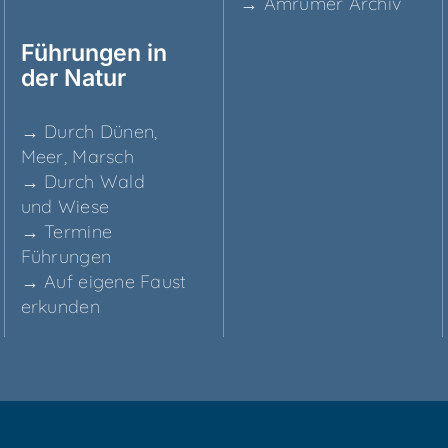
→ Amru­mer Archiv
Füh­run­gen in
der Natur
→ Durch Dünen,
Meer, Marsch
→ Durch Wald
und Wiese
→ Ter­mi­ne
Führungen
→ Auf eige­ne Faust
erkunden