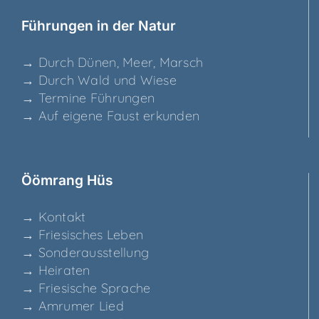
Füh­run­gen in der Natur
→ Durch Dünen, Meer, Marsch
→ Durch Wald und Wiese
→ Ter­mi­ne Führungen
→ Auf eige­ne Faust erkunden
Ööm­rang Hüs
→ Kon­takt
→ Frie­si­sches Leben
→ Son­der­aus­stel­lung
→ Hei­ra­ten
→ Frie­si­sche Sprache
→ Amru­mer Lied