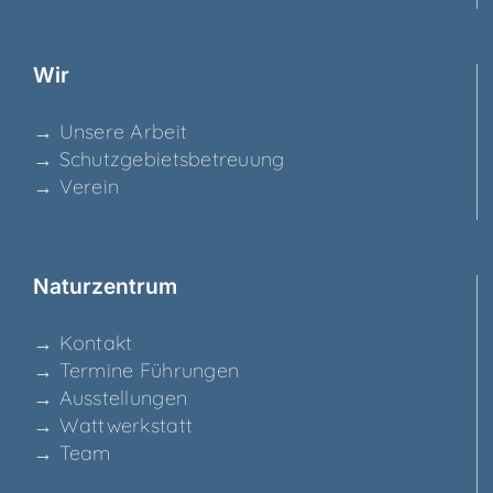
Wir
→ Unse­re Arbeit
→ Schutz­ge­biets­be­treu­ung
→ Ver­ein
Natur­zen­trum
→ Kon­takt
→ Ter­mi­ne Führungen
→ Aus­stel­lun­gen
→ Watt­werk­statt
→ Team