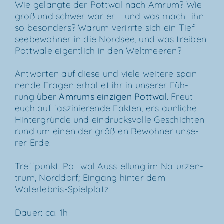
Wie gelang­te der Pott­wal nach Amrum? Wie
groß und schwer war er – und was macht ihn
so beson­ders? War­um ver­irr­te sich ein Tief­
see­be­woh­ner in die Nord­see, und was trei­ben
Pott­wa­le eigent­lich in den Weltmeeren?
Ant­wor­ten auf die­se und vie­le wei­te­re span­
nen­de Fra­gen erhal­tet ihr in unse­rer Füh­
rung
über
Amrums ein­zi­gen Pott­wal
.
Freut
euch auf fas­zi­nie­ren­de Fak­ten, erstaun­li­che
Hin­ter­grün­de und ein­drucks­vol­le Geschich­ten
rund um einen der größ­ten Bewoh­ner unse­
rer Erde.
Treff­punkt: Pott­wal Aus­stel­lung im Natur­zen­
trum, Nord­dorf; Ein­gang hin­ter dem
Walerlebnis-Spielplatz
Dau­er: ca. 1h