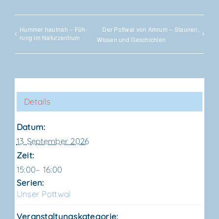
Hum­mer haut­nah – Füh­
Der Pott­wal von Amrum – Stau­nen,
rung im Naturzentrum
Wis­sen und Geschichten
Details
Datum:
13 September 2026
Zeit:
15:00– 16:00
Serien:
Unser Pott­wal
Veranstaltungskategorie: