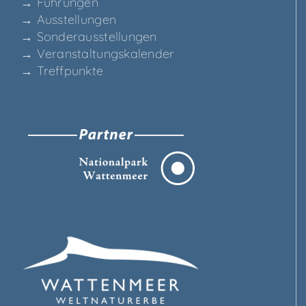
→ Füh­run­gen
→ Aus­stel­lun­gen
→ Son­der­aus­stel­lun­gen
→ Ver­an­stal­tungs­ka­len­der
→ Treff­punk­te