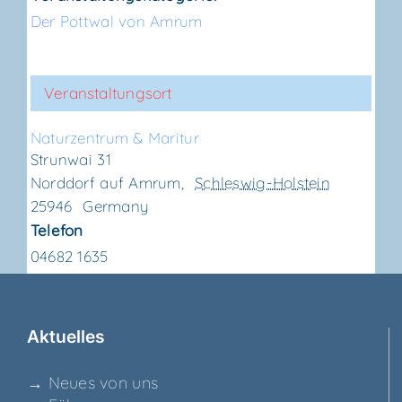
Der Pottwal von Amrum
Veranstaltungsort
Natur­zen­trum & Maritur
Strunwai 31
Norddorf auf Amrum
,
Schleswig-Holstein
25946
Germany
Telefon
04682 1635
Aktu­el­les
→ Neu­es von uns