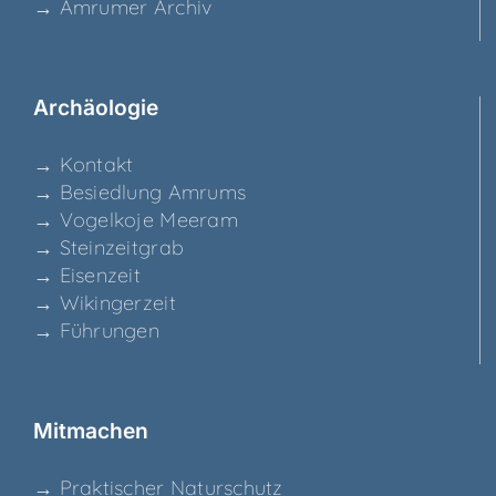
→ Amru­mer Archiv
Archäo­lo­gie
→ Kon­takt
→ Besied­lung Amrums
→ Vogel­ko­je Meeram
→ Stein­zeit­grab
→ Eisen­zeit
→ Wikin­ger­zeit
→ Füh­run­gen
Mit­ma­chen
→ Prak­ti­scher Naturschutz