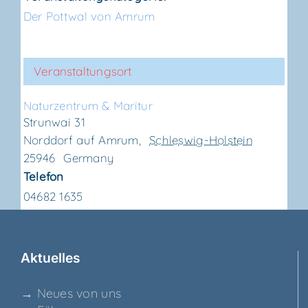
Der Pottwal von Amrum
Veranstaltungsort
Natur­zen­trum & Maritur
Strunwai 31
Norddorf auf Amrum
,
Schleswig-Holstein
25946
Germany
Telefon
04682 1635
Aktu­el­les
→ Neu­es von uns