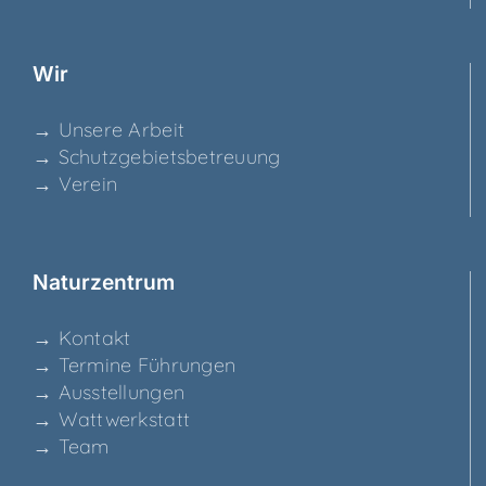
Wir
→ Unse­re Arbeit
→ Schutz­ge­biets­be­treu­ung
→ Ver­ein
Natur­zen­trum
→ Kon­takt
→ Ter­mi­ne Führungen
→ Aus­stel­lun­gen
→ Watt­werk­statt
→ Team