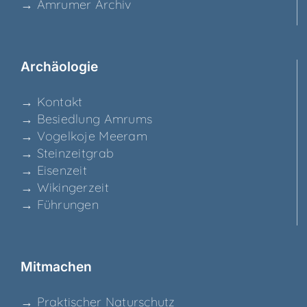
→ Amru­mer Archiv
Archäo­lo­gie
→ Kon­takt
→ Besied­lung Amrums
→ Vogel­ko­je Meeram
→ Stein­zeit­grab
→ Eisen­zeit
→ Wikin­ger­zeit
→ Füh­run­gen
Mit­ma­chen
→ Prak­ti­scher Naturschutz