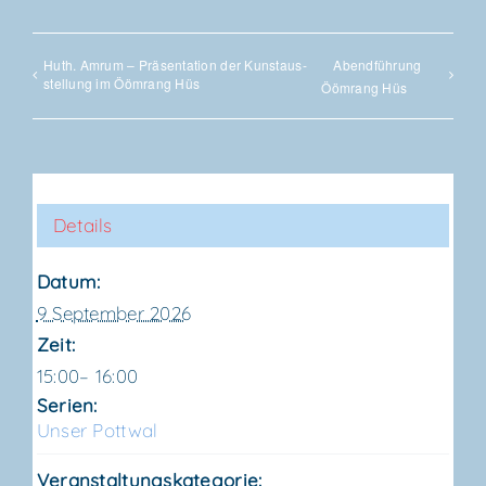
Huth. Amrum – Prä­sen­ta­ti­on der Kunst­aus­
Abend­füh­rung
stel­lung im Ööm­rang Hüs
Ööm­rang Hüs
Details
Datum:
9 September 2026
Zeit:
15:00– 16:00
Serien:
Unser Pott­wal
Veranstaltungskategorie: