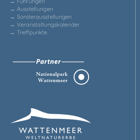
→ Füh­run­gen
→ Aus­stel­lun­gen
→ Son­der­aus­stel­lun­gen
→ Ver­an­stal­tungs­ka­len­der
→ Treff­punk­te