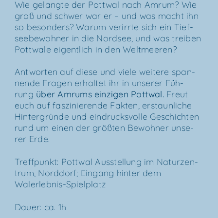
Wie gelang­te der Pott­wal nach Amrum? Wie
groß und schwer war er – und was macht ihn
so beson­ders? War­um ver­irr­te sich ein Tief­
see­be­woh­ner in die Nord­see, und was trei­ben
Pott­wa­le eigent­lich in den Weltmeeren?
Ant­wor­ten auf die­se und vie­le wei­te­re span­
nen­de Fra­gen erhal­tet ihr in unse­rer Füh­
rung
über
Amrums ein­zi­gen Pott­wal
.
Freut
euch auf fas­zi­nie­ren­de Fak­ten, erstaun­li­che
Hin­ter­grün­de und ein­drucks­vol­le Geschich­ten
rund um einen der größ­ten Bewoh­ner unse­
rer Erde.
Treff­punkt: Pott­wal Aus­stel­lung im Natur­zen­
trum, Nord­dorf; Ein­gang hin­ter dem
Walerlebnis-Spielplatz
Dau­er: ca. 1h