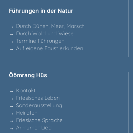
Füh­run­gen in der Natur
→ Durch Dünen, Meer, Marsch
→ Durch Wald und Wiese
→ Ter­mi­ne Führungen
→ Auf eige­ne Faust erkunden
Ööm­rang Hüs
→ Kon­takt
→ Frie­si­sches Leben
→ Son­der­aus­stel­lung
→ Hei­ra­ten
→ Frie­si­sche Sprache
→ Amru­mer Lied