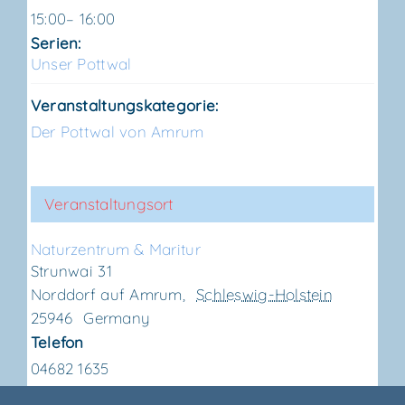
15:00– 16:00
Serien:
Unser Pott­wal
Veranstaltungskategorie:
Der Pottwal von Amrum
Veranstaltungsort
Natur­zen­trum & Maritur
Strunwai 31
Norddorf auf Amrum
,
Schleswig-Holstein
25946
Germany
Telefon
04682 1635