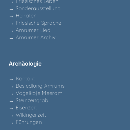
→ Frie­si­sches Leben
→ Son­der­aus­stel­lung
→ Hei­ra­ten
→ Frie­si­sche Sprache
→ Amru­mer Lied
→ Amru­mer Archiv
Archäo­lo­gie
→ Kon­takt
→ Besied­lung Amrums
→ Vogel­ko­je Meeram
→ Stein­zeit­grab
→ Eisen­zeit
→ Wikin­ger­zeit
→ Füh­run­gen