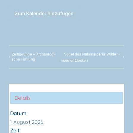
Zum Kalender hinzufügen
Zeit­sprün­ge – Archäo­lo­gi­
Vögel des Natio­nal­parks Wat­ten­
sche Führung
meer entdecken
Details
Datum:
1 August 2026
Zeit: