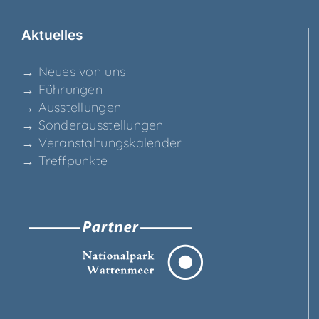
Aktu­el­les
→ Neu­es von uns
→ Füh­run­gen
→ Aus­stel­lun­gen
→ Son­der­aus­stel­lun­gen
→ Ver­an­stal­tungs­ka­len­der
→ Treff­punk­te