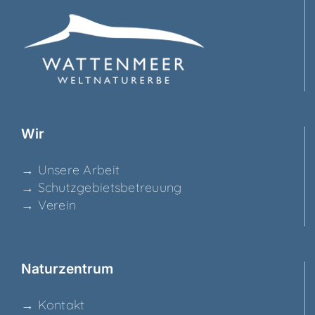
Wir
→ Unse­re Arbeit
→ Schutz­ge­biets­be­treu­ung
→ Ver­ein
Natur­zen­trum
→ Kon­takt