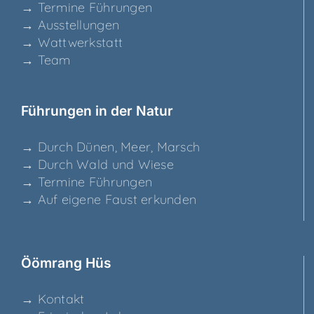
→ Ter­mi­ne Führungen
→ Aus­stel­lun­gen
→ Watt­werk­statt
→ Team
Füh­run­gen in der Natur
→ Durch Dünen, Meer, Marsch
→ Durch Wald und Wiese
→ Ter­mi­ne Führungen
→ Auf eige­ne Faust erkunden
Ööm­rang Hüs
→ Kon­takt