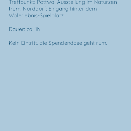
Treff­punkt: Pott­wal Aus­stel­lung im Natur­zen­
trum, Nord­dorf; Ein­gang hin­ter dem
Walerlebnis-Spielplatz
Dau­er: ca. 1h
Kein Ein­tritt, die Spen­den­do­se geht rum.