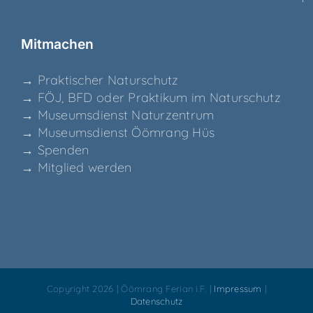
Mit­ma­chen
→ Prak­ti­scher Naturschutz
→ FÖJ, BFD oder Prak­ti­kum im Naturschutz
→ Muse­ums­dienst Naturzentrum
→ Muse­ums­dienst Ööm­rang Hüs
→ Spen­den
→ Mit­glied werden
Copyright 2026 | Öömrang Ferian i.F. |
Impressum
|
Datenschutz