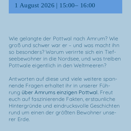
1 August 2026 | 15:00
–
16:00
Wie gelang­te der Pott­wal nach Amrum? Wie
groß und schwer war er – und was macht ihn
so beson­ders? War­um ver­irr­te sich ein Tief­
see­be­woh­ner in die Nord­see, und was trei­ben
Pott­wa­le eigent­lich in den Weltmeeren?
Ant­wor­ten auf die­se und vie­le wei­te­re span­
nen­de Fra­gen erhal­tet ihr in unse­rer Füh­
rung
über
Amrums ein­zi­gen Pott­wal
.
Freut
euch auf fas­zi­nie­ren­de Fak­ten, erstaun­li­che
Hin­ter­grün­de und ein­drucks­vol­le Geschich­ten
rund um einen der größ­ten Bewoh­ner unse­
rer Erde.