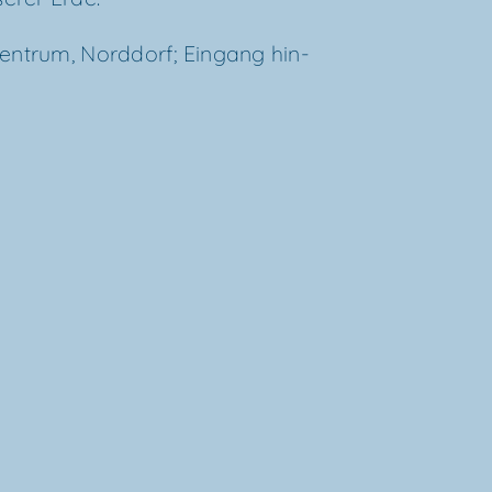
zen­trum, Nord­dorf; Ein­gang hin­