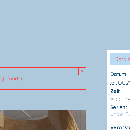
Detail
×
Datum:
ttgefunden.
17 Juli 
Zeit:
15:00– 1
Serien:
Unser Po
Veranst