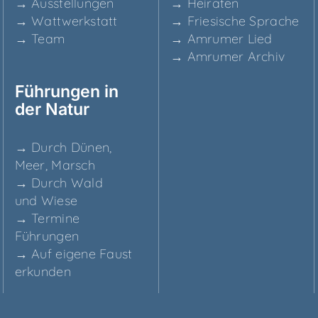
→ Aus­stel­lun­gen
→ Hei­ra­ten
→ Watt­werk­statt
→ Frie­si­sche Sprache
→ Team
→ Amru­mer Lied
→ Amru­mer Archiv
Füh­run­gen in
der Natur
→ Durch Dünen,
Meer, Marsch
→ Durch Wald
und Wiese
→ Ter­mi­ne
Führungen
→ Auf eige­ne Faust
erkunden