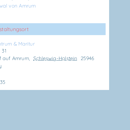
twal von Amrum
staltungsort
n­trum & Maritur
 31
f auf Amrum
,
Schleswig-Holstein
25946
y
635