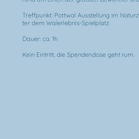
Treff­punkt: Pott­wal Aus­stel­lung im Natur­
ter dem Walerlebnis-Spielplatz
Dau­er: ca. 1h
Kein Ein­tritt, die Spen­den­do­se geht rum.