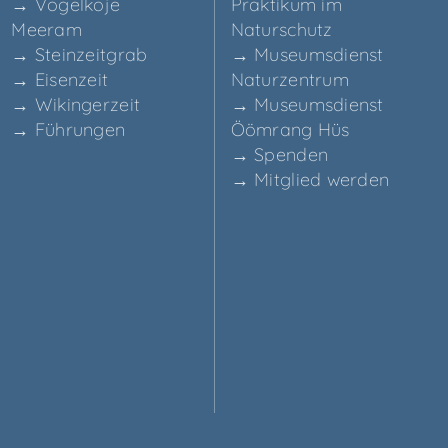
→ Vogel­ko­je
Prak­ti­kum im
Meeram
Naturschutz
→ Stein­zeit­grab
→ Muse­ums­dienst
→ Eisen­zeit
Naturzentrum
→ Wikin­ger­zeit
→ Muse­ums­dienst
→ Füh­run­gen
Ööm­rang Hüs
→ Spen­den
→ Mit­glied werden