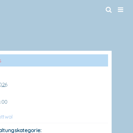
s
2026
6:00
tt­wal
altungskategorie: