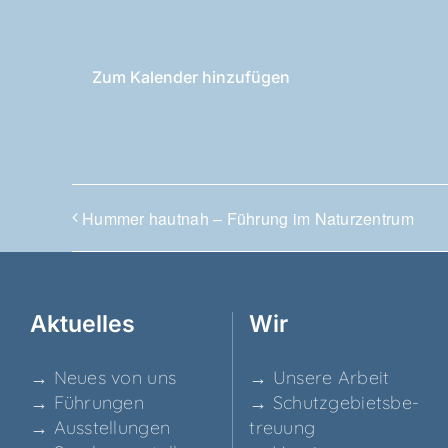
Zum Kalender hinzufügen
Hum­mer haut­nah – Füh­rung im Naturzentrum
Aktu­el­les
Wir
→ Neu­es von uns
→ Unse­re Arbeit
→ Füh­run­gen
→ Schutz­ge­biets­be­
→ Aus­stel­lun­gen
treu­ung