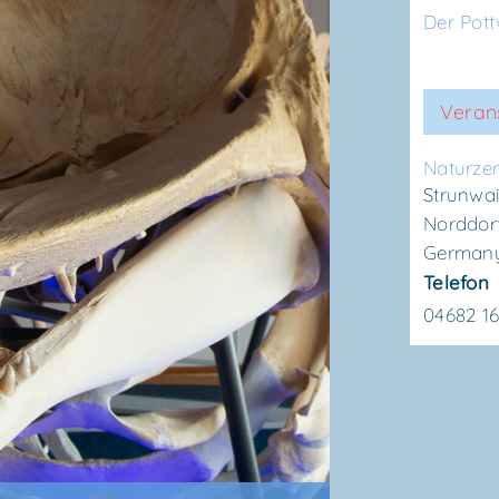
Der Pot
Veran
Natur­ze
Strunwai
Norddor
German
Telefon
04682 1