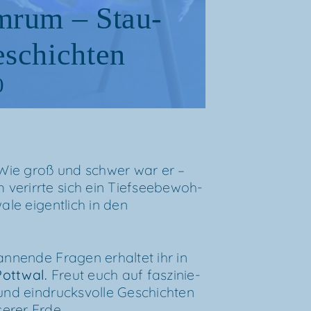
mrum – Stau­
eschichten
0
Wie groß und schwer war er –
r­irr­te sich ein Tief­see­be­woh­
a­le eigent­lich in den
an­nen­de Fra­gen erhal­tet ihr in
Pott­wal
.
Freut euch auf fas­zi­nie­
 und ein­drucks­vol­le Geschich­ten
­rer Erde.