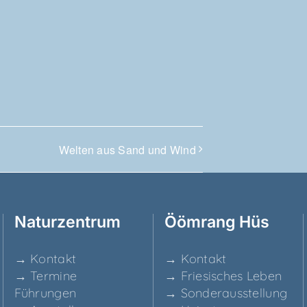
Wel­ten aus Sand und Wind
Natur­zen­trum
Ööm­rang Hüs
→ Kon­takt
→ Kon­takt
→ Ter­mi­ne
→ Frie­si­sches Leben
Führungen
→ Son­der­aus­stel­lung