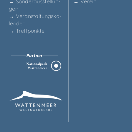
→ Son­der­aus­stel­lun­
→ Ver­ein
gen
→ Ver­an­stal­tungs­ka­
len­der
→ Treff­punk­te