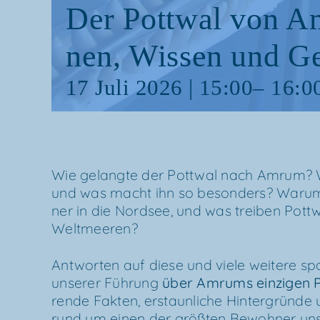
Der Pott­wal von A
nen, Wis­sen und G
17 Juli 2026 | 15:00
–
16:0
Wie gelang­te der Pott­wal nach Amrum? 
und was macht ihn so beson­ders? War­um ve
ner in die Nord­see, und was trei­ben Pott­w
Weltmeeren?
Ant­wor­ten auf die­se und vie­le wei­te­re sp
unse­rer Füh­rung
über
Amrums ein­zi­gen 
ren­de Fak­ten, erstaun­li­che Hin­ter­grün­de
rund um einen der größ­ten Bewoh­ner unse