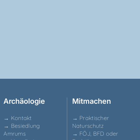
Archäo­lo­gie
Mit­ma­chen
→ Kon­takt
→ Prak­ti­scher
→ Besied­lung
Naturschutz
Amrums
→ FÖJ, BFD oder