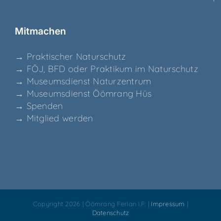
Mit­ma­chen
→ Prak­ti­scher Naturschutz
→ FÖJ, BFD oder Prak­ti­kum im Naturschutz
→ Muse­ums­dienst Naturzentrum
→ Muse­ums­dienst Ööm­rang Hüs
→ Spen­den
→ Mit­glied werden
Copyright 2026 | Öömrang Ferian i.F. |
Impressum
|
Datenschutz