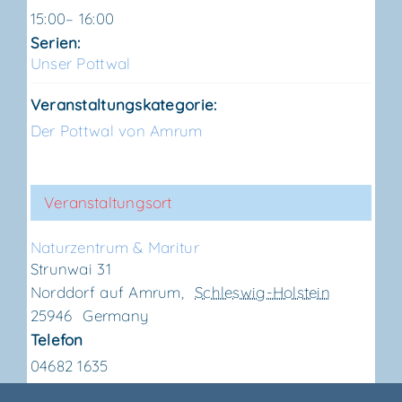
15:00– 16:00
Serien:
Unser Pott­wal
Veranstaltungskategorie:
Der Pottwal von Amrum
Veranstaltungsort
Natur­zen­trum & Maritur
Strunwai 31
Norddorf auf Amrum
,
Schleswig-Holstein
25946
Germany
Telefon
04682 1635