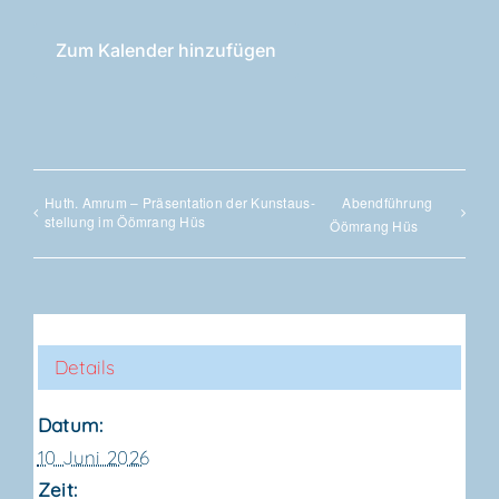
Zum Kalender hinzufügen
Huth. Amrum – Prä­sen­ta­ti­on der Kunst­aus­
Abend­füh­rung
stel­lung im Ööm­rang Hüs
Ööm­rang Hüs
Details
Datum:
10 Juni 2026
Zeit: