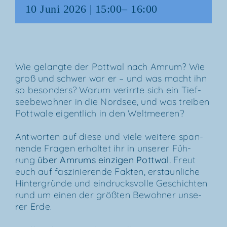
10 Juni 2026 | 15:00
–
16:00
Wie gelang­te der Pott­wal nach Amrum? Wie
groß und schwer war er – und was macht ihn
so beson­ders? War­um ver­irr­te sich ein Tief­
see­be­woh­ner in die Nord­see, und was trei­ben
Pott­wa­le eigent­lich in den Weltmeeren?
Ant­wor­ten auf die­se und vie­le wei­te­re span­
nen­de Fra­gen erhal­tet ihr in unse­rer Füh­
rung
über
Amrums ein­zi­gen Pott­wal
.
Freut
euch auf fas­zi­nie­ren­de Fak­ten, erstaun­li­che
Hin­ter­grün­de und ein­drucks­vol­le Geschich­ten
rund um einen der größ­ten Bewoh­ner unse­
rer Erde.