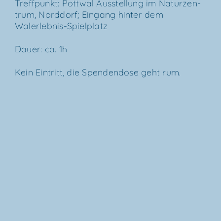
Treff­punkt: Pott­wal Aus­stel­lung im Natur­zen­
trum, Nord­dorf; Ein­gang hin­ter dem
Walerlebnis-Spielplatz
Dau­er: ca. 1h
Kein Ein­tritt, die Spen­den­do­se geht rum.