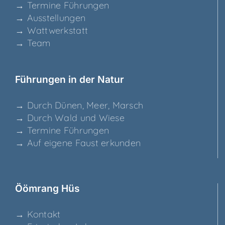
→ Ter­mi­ne Führungen
→ Aus­stel­lun­gen
→ Watt­werk­statt
→ Team
Füh­run­gen in der Natur
→ Durch Dünen, Meer, Marsch
→ Durch Wald und Wiese
→ Ter­mi­ne Führungen
→ Auf eige­ne Faust erkunden
Ööm­rang Hüs
→ Kon­takt