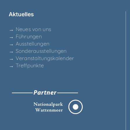
Aktu­el­les
→ Neu­es von uns
→ Füh­run­gen
→ Aus­stel­lun­gen
→ Son­der­aus­stel­lun­gen
→ Ver­an­stal­tungs­ka­len­der
→ Treff­punk­te