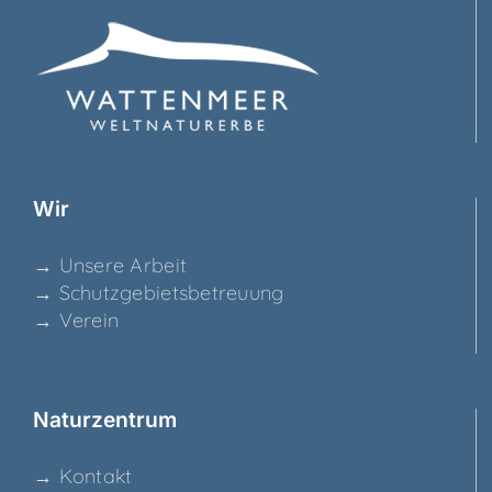
Wir
→ Unse­re Arbeit
→ Schutz­ge­biets­be­treu­ung
→ Ver­ein
Natur­zen­trum
→ Kon­takt