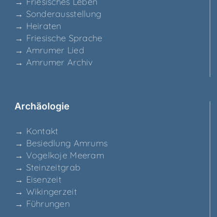
→ Frie­si­sches Leben
→ Son­der­aus­stel­lung
→ Hei­ra­ten
→ Frie­si­sche Sprache
→ Amru­mer Lied
→ Amru­mer Archiv
Archäo­lo­gie
→ Kon­takt
→ Besied­lung Amrums
→ Vogel­ko­je Meeram
→ Stein­zeit­grab
→ Eisen­zeit
→ Wikin­ger­zeit
→ Füh­run­gen