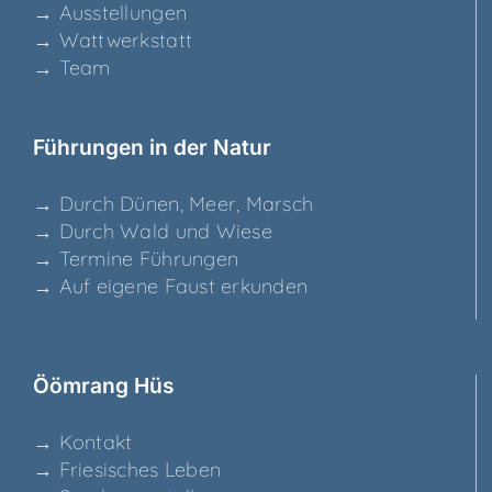
→ Aus­stel­lun­gen
→ Watt­werk­statt
→ Team
Füh­run­gen in der Natur
→ Durch Dünen, Meer, Marsch
→ Durch Wald und Wiese
→ Ter­mi­ne Führungen
→ Auf eige­ne Faust erkunden
Ööm­rang Hüs
→ Kon­takt
→ Frie­si­sches Leben