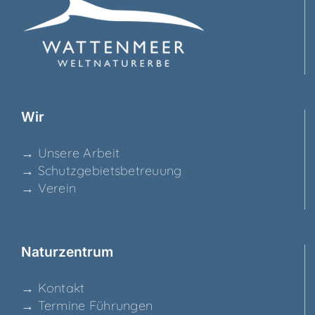
Wir
→ Unse­re Arbeit
→ Schutz­ge­biets­be­treu­ung
→ Ver­ein
Natur­zen­trum
→ Kon­takt
→ Ter­mi­ne Führungen