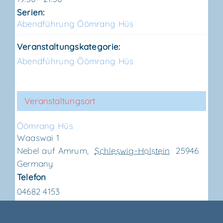
Serien:
Abend­füh­rung Ööm­rang Hüs
Veranstaltungskategorie:
Abendführung Öömrang Hüs
Veranstaltungsort
Ööm­rang Hüs
Waaswai 1
Nebel auf Amrum
,
Schleswig-Holstein
25946
Germany
Telefon
04682 4153