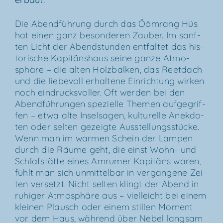
Die Abend­füh­rung durch das Ööm­rang Hüs
hat einen ganz beson­de­ren Zau­ber. Im sanf­
ten Licht der Abend­stun­den ent­fal­tet das his­
to­ri­sche Kapi­täns­haus sei­ne gan­ze Atmo­
sphä­re – die alten Holz­bal­ken, das Reet­dach
und die lie­be­voll erhal­te­ne Ein­rich­tung wir­ken
noch ein­drucks­vol­ler. Oft wer­den bei den
Abend­füh­run­gen spe­zi­el­le The­men auf­ge­grif­
fen – etwa alte Insel­sa­gen, kul­tu­rel­le Anek­do­
ten oder sel­ten gezeig­te Aus­stel­lungs­stü­cke.
Wenn man im war­men Schein der Lam­pen
durch die Räu­me geht, die einst Wohn- und
Schlaf­stät­te eines Amru­mer Kapi­täns waren,
fühlt man sich unmit­tel­bar in ver­gan­ge­ne Zei­
ten ver­setzt. Nicht sel­ten klingt der Abend in
ruhi­ger Atmo­sphä­re aus – viel­leicht bei einem
klei­nen Plausch oder einem stil­len Moment
vor dem Haus, wäh­rend über Nebel lang­sam