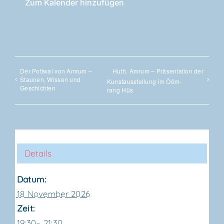
Zum Kalender hinzufügen
Der Pott­wal von Amrum –
Huth. Amrum – Prä­sen­ta­ti­on der
Stau­nen, Wis­sen und
Kunst­aus­stel­lung im Ööm­
Geschichten
rang Hüs
Details
Datum:
18 November 2026
Zeit:
19:30– 21:30