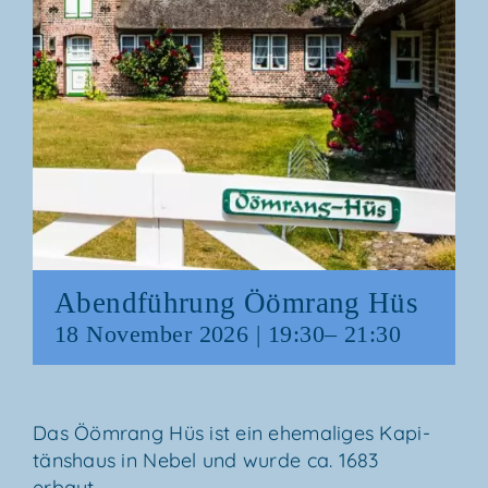
Abend­füh­rung Ööm­rang Hüs
18 Novem­ber 2026 | 19:30
–
21:30
Das Ööm­rang Hüs ist ein ehe­ma­li­ges Kapi­
täns­haus in Nebel und wur­de ca. 1683
erbaut.