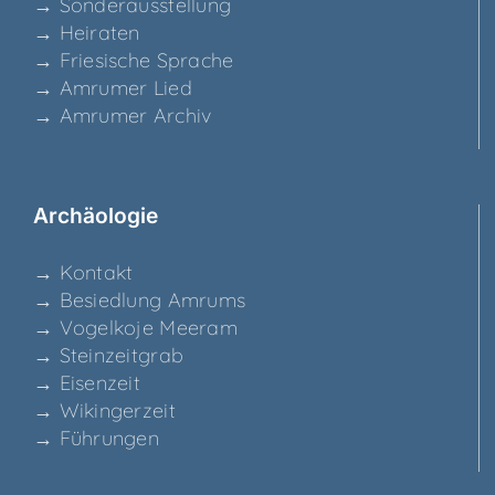
→ Son­der­aus­stel­lung
→ Hei­ra­ten
→ Frie­si­sche Sprache
→ Amru­mer Lied
→ Amru­mer Archiv
Archäo­lo­gie
→ Kon­takt
→ Besied­lung Amrums
→ Vogel­ko­je Meeram
→ Stein­zeit­grab
→ Eisen­zeit
→ Wikin­ger­zeit
→ Füh­run­gen