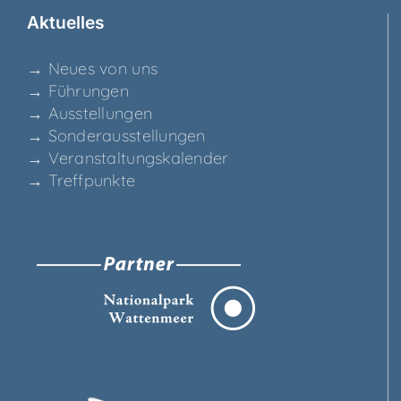
Aktu­el­les
→ Neu­es von uns
→ Füh­run­gen
→ Aus­stel­lun­gen
→ Son­der­aus­stel­lun­gen
→ Ver­an­stal­tungs­ka­len­der
→ Treff­punk­te