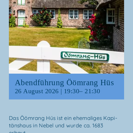
Abend­füh­rung Ööm­rang Hüs
26 August 2026 | 19:30
–
21:30
Das Ööm­rang Hüs ist ein ehe­ma­li­ges Kapi­
täns­haus in Nebel und wur­de ca. 1683
erbaut.