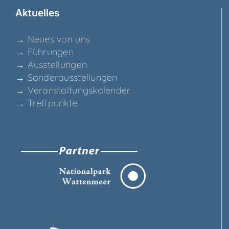
Aktu­el­les
→ Neu­es von uns
→ Füh­run­gen
→ Aus­stel­lun­gen
→ Son­der­aus­stel­lun­gen
→ Ver­an­stal­tungs­ka­len­der
→ Treff­punk­te