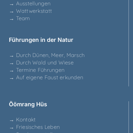
→ Aus­stel­lun­gen
→ Watt­werk­statt
→ Team
Füh­run­gen in der Natur
→ Durch Dünen, Meer, Marsch
→ Durch Wald und Wiese
→ Ter­mi­ne Führungen
→ Auf eige­ne Faust erkunden
Ööm­rang Hüs
→ Kon­takt
→ Frie­si­sches Leben