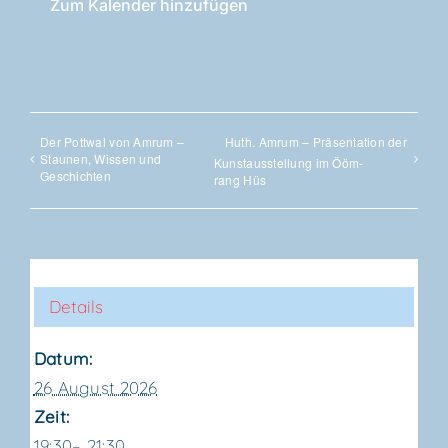
Zum Kalender hinzufügen
Der Pott­wal von Amrum –
Huth. Amrum – Prä­sen­ta­ti­on der
Stau­nen, Wis­sen und
Kunst­aus­stel­lung im Ööm­
Geschichten
rang Hüs
Details
Datum:
26 August 2026
Zeit:
19:30– 21:30