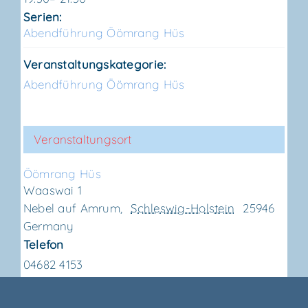
Serien:
Abend­füh­rung Ööm­rang Hüs
Veranstaltungskategorie:
Abendführung Öömrang Hüs
Veranstaltungsort
Ööm­rang Hüs
Waaswai 1
Nebel auf Amrum
,
Schleswig-Holstein
25946
Germany
Telefon
04682 4153