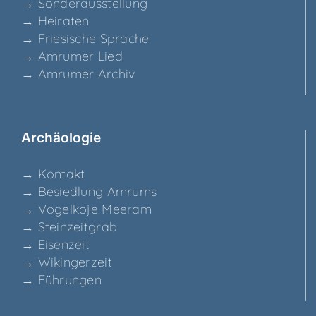
→ Son­der­aus­stel­lung
→ Hei­ra­ten
→ Frie­si­sche Sprache
→ Amru­mer Lied
→ Amru­mer Archiv
Archäo­lo­gie
→ Kon­takt
→ Besied­lung Amrums
→ Vogel­ko­je Meeram
→ Stein­zeit­grab
→ Eisen­zeit
→ Wikin­ger­zeit
→ Füh­run­gen