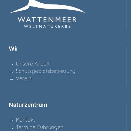
Wir
→ Unse­re Arbeit
→ Schutz­ge­biets­be­treu­ung
→ Ver­ein
Natur­zen­trum
→ Kon­takt
→ Ter­mi­ne Führungen