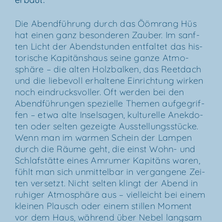
Die Abend­füh­rung durch das Ööm­rang Hüs
hat einen ganz beson­de­ren Zau­ber. Im sanf­
ten Licht der Abend­stun­den ent­fal­tet das his­
to­ri­sche Kapi­täns­haus sei­ne gan­ze Atmo­
sphä­re – die alten Holz­bal­ken, das Reet­dach
und die lie­be­voll erhal­te­ne Ein­rich­tung wir­ken
noch ein­drucks­vol­ler. Oft wer­den bei den
Abend­füh­run­gen spe­zi­el­le The­men auf­ge­grif­
fen – etwa alte Insel­sa­gen, kul­tu­rel­le Anek­do­
ten oder sel­ten gezeig­te Aus­stel­lungs­stü­cke.
Wenn man im war­men Schein der Lam­pen
durch die Räu­me geht, die einst Wohn- und
Schlaf­stät­te eines Amru­mer Kapi­täns waren,
fühlt man sich unmit­tel­bar in ver­gan­ge­ne Zei­
ten ver­setzt. Nicht sel­ten klingt der Abend in
ruhi­ger Atmo­sphä­re aus – viel­leicht bei einem
klei­nen Plausch oder einem stil­len Moment
vor dem Haus, wäh­rend über Nebel lang­sam