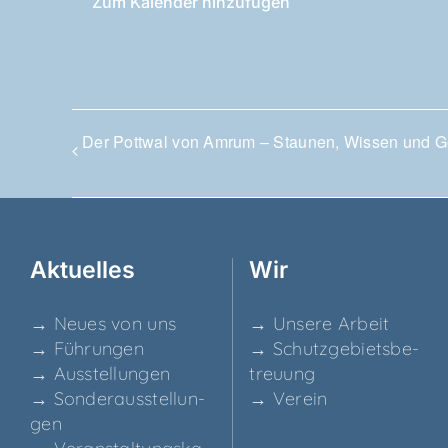
Zum Kalender hinzufügen
Der Pott­wal von Amrum – Stau­nen, Wis­sen und 
Aktu­el­les
Wir
→ Neu­es von uns
→ Unse­re Arbeit
→ Füh­run­gen
→ Schutz­ge­biets­be­
→ Aus­stel­lun­gen
treu­ung
→ Son­der­aus­stel­lun­
→ Ver­ein
gen