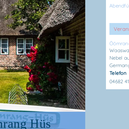
Abendf
Veran
Ööm­ran
Waaswai
Nebel a
German
Telefon
04682 4
­rang Hüs