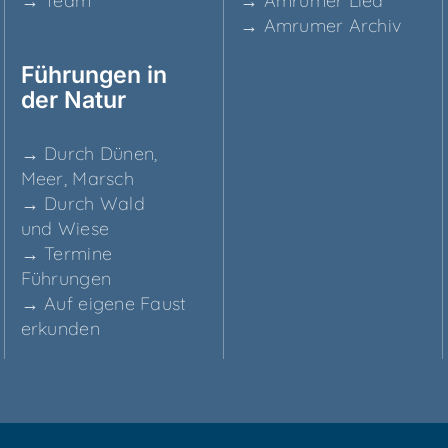
→ Team
→ Amru­mer Lied
→ Amru­mer Archiv
Füh­run­gen in
der Natur
→ Durch Dünen,
Meer, Marsch
→ Durch Wald
und Wiese
→ Ter­mi­ne
Führungen
→ Auf eige­ne Faust
erkunden