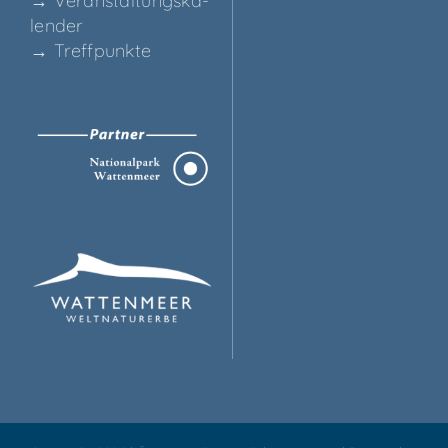
→ Ver­an­stal­tungs­ka­
len­der
→ Treff­punk­te