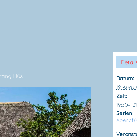
Detail
­rang Hüs
Datum:
19 Augu
Zeit:
19:30– 2
Serien:
Abend­f
Veranst