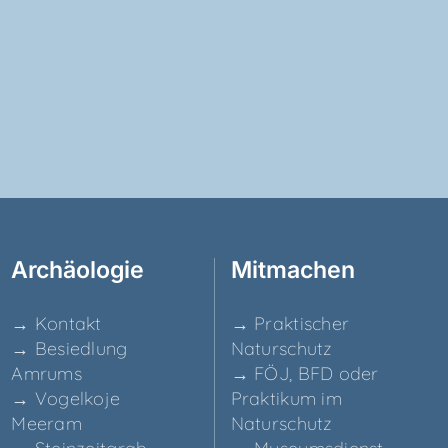
Archäo­lo­gie
Mit­ma­chen
→ Kon­takt
→ Prak­ti­scher
→ Besied­lung
Naturschutz
Amrums
→ FÖJ, BFD oder
→ Vogel­ko­je
Prak­ti­kum im
Meeram
Naturschutz