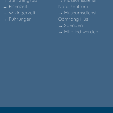
→ Stein­zeit­grab
→ Muse­ums­dienst
→ Eisen­zeit
Naturzentrum
→ Wikin­ger­zeit
→ Muse­ums­dienst
→ Füh­run­gen
Ööm­rang Hüs
→ Spen­den
→ Mit­glied werden