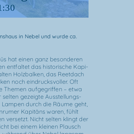
1:30
äns­haus in Nebel und wur­de ca.
üs hat einen ganz beson­de­ren
 ent­fal­tet das his­to­ri­sche Kapi­
alten Holz­bal­ken, das Reet­dach
r­ken noch ein­drucks­vol­ler. Oft
le The­men auf­ge­grif­fen – etwa
r sel­ten gezeig­te Aus­stel­lungs­
 Lam­pen durch die Räu­me geht,
mru­mer Kapi­täns waren, fühlt
n ver­setzt. Nicht sel­ten klingt der
eicht bei einem klei­nen Plausch
, wäh­rend über Nebel lang­sam