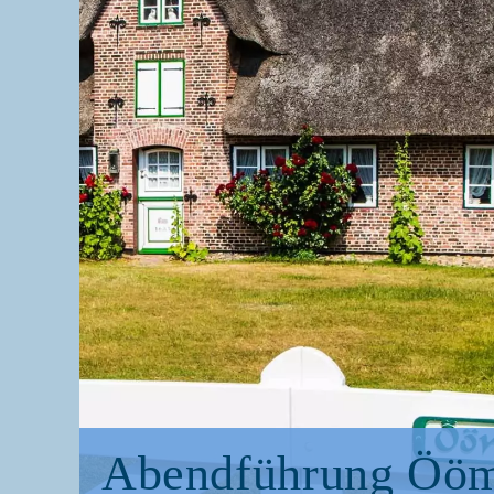
Abend­füh­rung Ööm