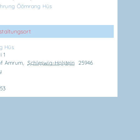
ührung Öömrang Hüs
staltungsort
g Hüs
 1
uf Amrum
,
Schleswig-Holstein
25946
y
153