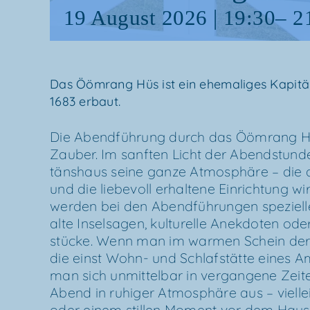
19 August 2026 | 19:30
–
2
Das Ööm­rang Hüs ist ein ehe­ma­li­ges Kapi­t
1683 erbaut.
Die Abend­füh­rung durch das Ööm­rang H
Zau­ber. Im sanf­ten Licht der Abend­stun­den
täns­haus sei­ne gan­ze Atmo­sphä­re – die 
und die lie­be­voll erhal­te­ne Ein­rich­tung wi
wer­den bei den Abend­füh­run­gen spe­zi­el­
alte Insel­sa­gen, kul­tu­rel­le Anek­do­ten ode
stü­cke. Wenn man im war­men Schein der
die einst Wohn- und Schlaf­stät­te eines A
man sich unmit­tel­bar in ver­gan­ge­ne Zei­te
Abend in ruhi­ger Atmo­sphä­re aus – viel­l
oder einem stil­len Moment vor dem Haus