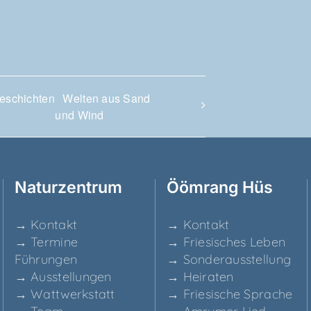
Geschichten
Wel­ten aus Sand
und Wind
Natur­zen­trum
Ööm­rang Hüs
→ Kon­takt
→ Kon­takt
→ Ter­mi­ne
→ Frie­si­sches Leben
Führungen
→ Son­der­aus­stel­lung
→ Aus­stel­lun­gen
→ Hei­ra­ten
→ Watt­werk­statt
→ Frie­si­sche Sprache