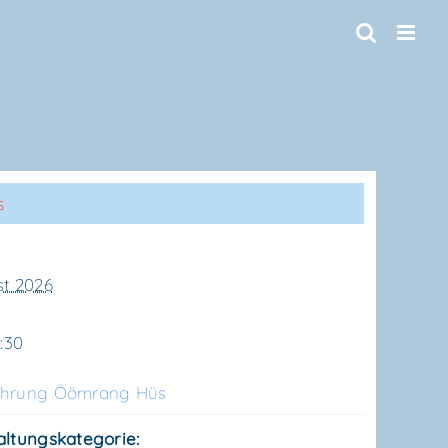
s
st 2026
1:30
üh­rung Ööm­rang Hüs
altungskategorie: