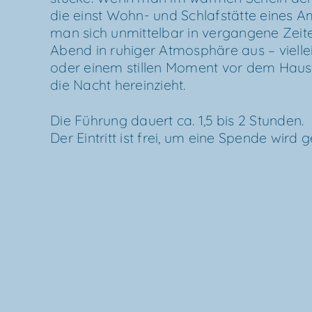
die einst Wohn- und Schlaf­stät­te eines A
man sich unmit­tel­bar in ver­gan­ge­ne Zei­te
Abend in ruhi­ger Atmo­sphä­re aus – viel­l
oder einem stil­len Moment vor dem Haus
die Nacht hereinzieht.
Die
Füh­rung dau­ert ca. 1,5 bis 2 Stun­den.
Der Ein­tritt ist frei, um eine Spen­de wird 