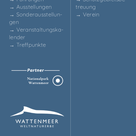
→ Aus­stel­lun­gen
treu­ung
→ Son­der­aus­stel­lun­
→ Ver­ein
gen
→ Ver­an­stal­tungs­ka­
len­der
→ Treff­punk­te