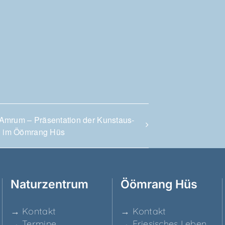
Amrum – Prä­sen­ta­ti­on der Kunst­aus­
ng im Ööm­rang Hüs
Natur­zen­trum
Ööm­rang Hüs
→ Kon­takt
→ Kon­takt
→ Ter­mi­ne
→ Frie­si­sches Leben