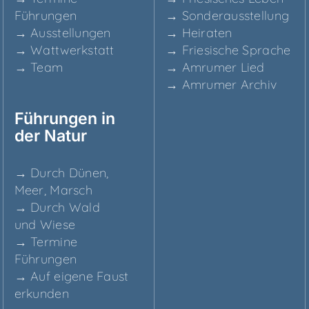
Führungen
→ Son­der­aus­stel­lung
→ Aus­stel­lun­gen
→ Hei­ra­ten
→ Watt­werk­statt
→ Frie­si­sche Sprache
→ Team
→ Amru­mer Lied
→ Amru­mer Archiv
Füh­run­gen in
der Natur
→ Durch Dünen,
Meer, Marsch
→ Durch Wald
und Wiese
→ Ter­mi­ne
Führungen
→ Auf eige­ne Faust
erkunden