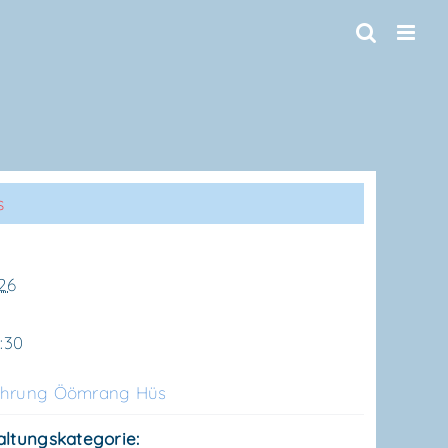
s
026
1:30
üh­rung Ööm­rang Hüs
altungskategorie: