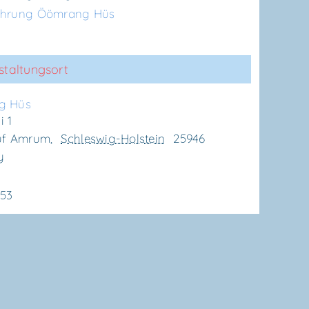
ührung Öömrang Hüs
staltungsort
g Hüs
 1
uf Amrum
,
Schleswig-Holstein
25946
y
153