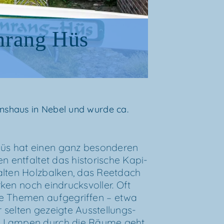
­rang Hüs
äns­haus in Nebel und wur­de ca.
üs hat einen ganz beson­de­ren
 ent­fal­tet das his­to­ri­sche Kapi­
alten Holz­bal­ken, das Reet­dach
r­ken noch ein­drucks­vol­ler. Oft
le The­men auf­ge­grif­fen – etwa
r sel­ten gezeig­te Aus­stel­lungs­
 Lam­pen durch die Räu­me geht,