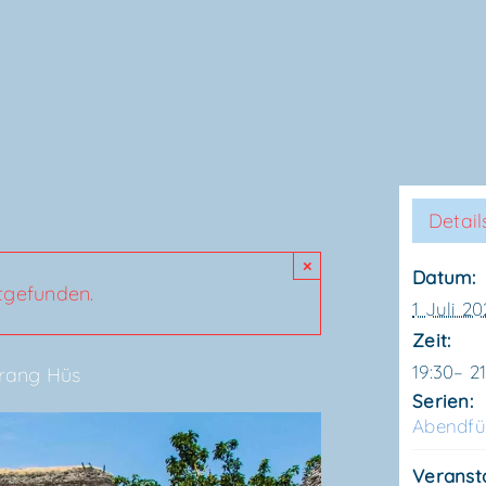
Detail
×
Datum:
ttgefunden.
1 Juli 2
Zeit:
19:30– 2
­rang Hüs
Serien:
Abend­f
Veranst