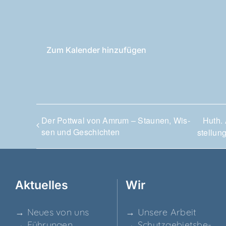
Zum Kalender hinzufügen
Der Pott­wal von Amrum – Stau­nen, Wis­
Huth. 
sen und Geschichten
stel­lu
Aktu­el­les
Wir
→ Neu­es von uns
→ Unse­re Arbeit
→ Füh­run­gen
→ Schutz­ge­biets­be­