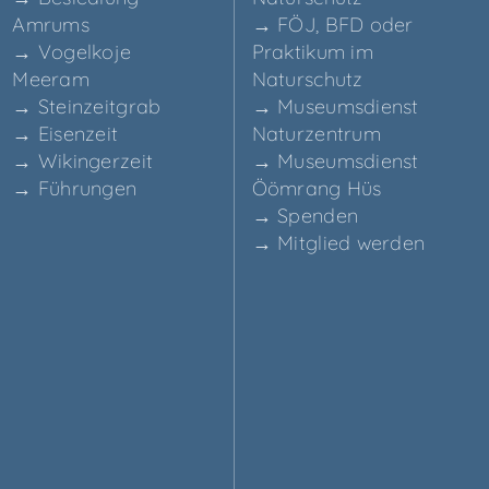
Amrums
→ FÖJ, BFD oder
→ Vogel­ko­je
Prak­ti­kum im
Meeram
Naturschutz
→ Stein­zeit­grab
→ Muse­ums­dienst
→ Eisen­zeit
Naturzentrum
→ Wikin­ger­zeit
→ Muse­ums­dienst
→ Füh­run­gen
Ööm­rang Hüs
→ Spen­den
→ Mit­glied werden