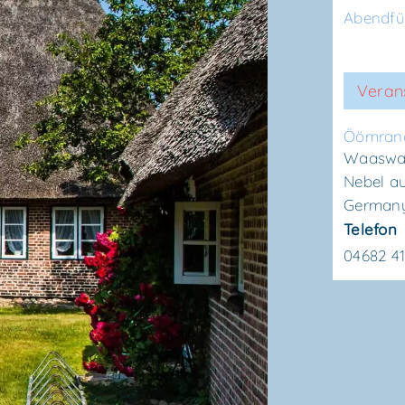
Abendf
Veran
Ööm­ran
Waaswai
Nebel a
German
Telefon
04682 4