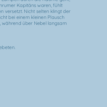
mru­mer Kapi­täns waren, fühlt
n ver­setzt. Nicht sel­ten klingt der
eicht bei einem klei­nen Plausch
, wäh­rend über Nebel lang­sam
gebeten.