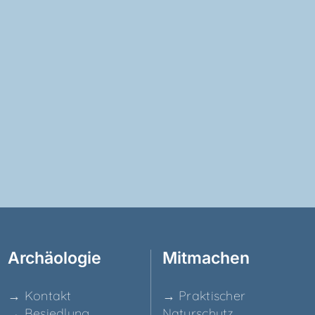
Archäo­lo­gie
Mit­ma­chen
→ Kon­takt
→ Prak­ti­scher
→ Besied­lung
Naturschutz