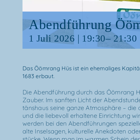
Abend­füh­rung Ööm
1 Juli 2026 | 19:30
–
21:30
Das Ööm­rang Hüs ist ein ehe­ma­li­ges Kapi­t
1683 erbaut.
Die Abend­füh­rung durch das Ööm­rang H
Zau­ber. Im sanf­ten Licht der Abend­stun­den
täns­haus sei­ne gan­ze Atmo­sphä­re – die 
und die lie­be­voll erhal­te­ne Ein­rich­tung wi
wer­den bei den Abend­füh­run­gen spe­zi­el­
alte Insel­sa­gen, kul­tu­rel­le Anek­do­ten ode
stü­cke. Wenn man im war­men Schein der