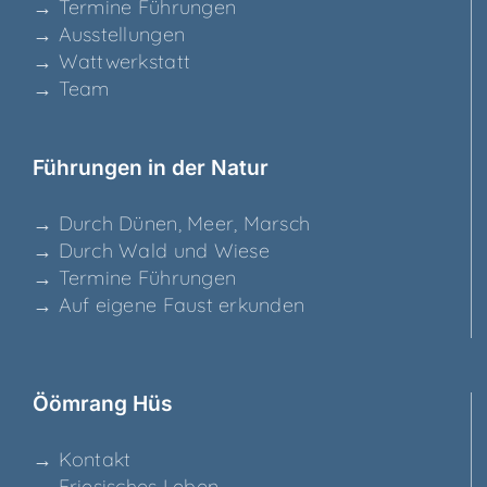
→ Ter­mi­ne Führungen
→ Aus­stel­lun­gen
→ Watt­werk­statt
→ Team
Füh­run­gen in der Natur
→ Durch Dünen, Meer, Marsch
→ Durch Wald und Wiese
→ Ter­mi­ne Führungen
→ Auf eige­ne Faust erkunden
Ööm­rang Hüs
→ Kon­takt
→ Frie­si­sches Leben