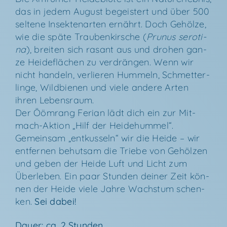
das in jedem August begeis­tert und über 500
sel­te­ne Insek­ten­ar­ten ernährt. Doch Gehöl­ze,
wie die spä­te Trau­ben­kir­sche (
Pru­nus sero­ti­
na
), brei­ten sich rasant aus und dro­hen gan­
ze Hei­de­flä­chen zu ver­drän­gen. Wenn wir
nicht han­deln, ver­lie­ren Hum­meln, Schmet­ter­
lin­ge, Wild­bie­nen und vie­le ande­re Arten
ihren Lebensraum.
Der Ööm­rang Feri­an lädt dich ein zur Mit­
mach-Akti­on „Hilf der Heidehummel“.
Gemein­sam „ent­kus­seln“ wir die Hei­de – wir
ent­fer­nen behut­sam die Trie­be von Gehöl­zen
und geben der Hei­de Luft und Licht zum
Über­le­ben. Ein paar Stun­den dei­ner Zeit kön­
nen der Hei­de vie­le Jah­re Wachs­tum schen­
ken.
Sei dabei!
Dau­er: ca. 2 Stunden