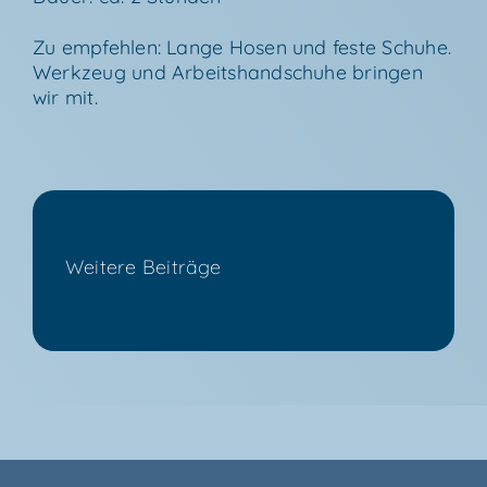
Zu emp­feh­len: Lan­ge Hosen und fes­te Schuhe.
Werk­zeug und Arbeits­hand­schu­he brin­gen
wir mit.
Wei­te­re Beiträge