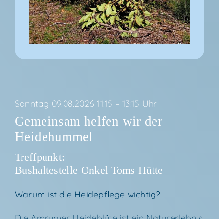
Sonn­tag 09.08.2026 11:15 – 13:15 Uhr
Gemein­sam hel­fen wir der
Heidehummel
Treff­punkt:
Bus­hal­te­stel­le Onkel Toms Hütte
War­um ist die Hei­de­pfle­ge wichtig?
Die Amru­mer Hei­de­blü­te ist ein Natur­er­leb­nis,