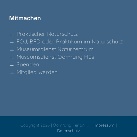
Mit­ma­chen
→ Prak­ti­scher Naturschutz
→ FÖJ, BFD oder Prak­ti­kum im Naturschutz
→ Muse­ums­dienst Naturzentrum
→ Muse­ums­dienst Ööm­rang Hüs
→ Spen­den
→ Mit­glied werden
Copyright 2026 | Öömrang Ferian i.F. |
Impressum
|
Datenschutz