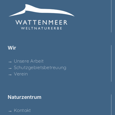
Wir
→ Unse­re Arbeit
→ Schutz­ge­biets­be­treu­ung
→ Ver­ein
Natur­zen­trum
→ Kon­takt