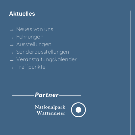
Aktu­el­les
→ Neu­es von uns
→ Füh­run­gen
→ Aus­stel­lun­gen
→ Son­der­aus­stel­lun­gen
→ Ver­an­stal­tungs­ka­len­der
→ Treff­punk­te