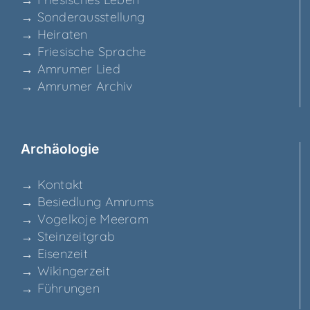
→ Son­der­aus­stel­lung
→ Hei­ra­ten
→ Frie­si­sche Sprache
→ Amru­mer Lied
→ Amru­mer Archiv
Archäo­lo­gie
→ Kon­takt
→ Besied­lung Amrums
→ Vogel­ko­je Meeram
→ Stein­zeit­grab
→ Eisen­zeit
→ Wikin­ger­zeit
→ Füh­run­gen