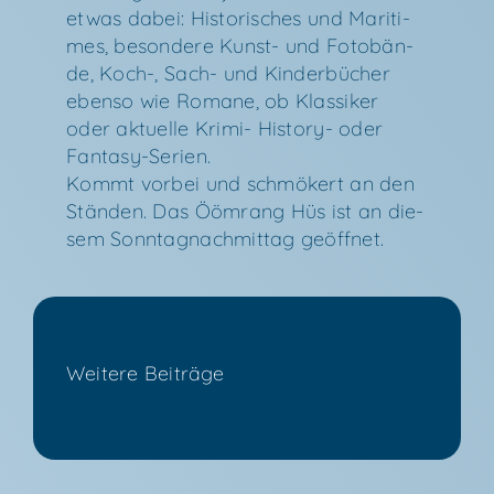
etwas dabei: His­to­ri­sches und Mari­ti­
mes, beson­de­re Kunst- und Foto­bän­
de, Koch-, Sach- und Kin­der­bü­cher
eben­so wie Roma­ne, ob Klas­si­ker
oder aktu­el­le Kri­mi- Histo­ry- oder
Fantasy-Serien.
Kommt vor­bei und schmö­kert an den
Stän­den. Das Ööm­rang Hüs ist an die­
sem Sonn­tag­nach­mit­tag geöffnet.
Wei­te­re Beiträge