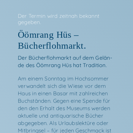
Der Ter­min wird zeit­nah bekannt
gegeben.
Ööm­rang Hüs –
Bücherflohmarkt.
Der Bücher­floh­markt auf dem Gelän­
de des Ööm­rang Hüs hat Tra­di­ti­on.
Am einem Sonn­tag im Hoch­som­mer
ver­wan­delt sich die Wie­se vor dem
Haus in einen Basar mit zahl­rei­chen
Buch­stän­den. Gegen eine Spen­de für
den den Erhalt des Muse­ums wer­den
aktu­el­le und anti­qua­ri­sche Bücher
abge­ge­ben. Als Urlaubs­lek­tü­re oder
Mit­bring­sel – für jeden Geschmack ist