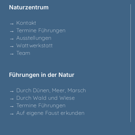
Natur­zen­trum
→ Kon­takt
→ Ter­mi­ne Führungen
→ Aus­stel­lun­gen
→ Watt­werk­statt
→ Team
Füh­run­gen in der Natur
→ Durch Dünen, Meer, Marsch
→ Durch Wald und Wiese
→ Ter­mi­ne Führungen
→ Auf eige­ne Faust erkunden