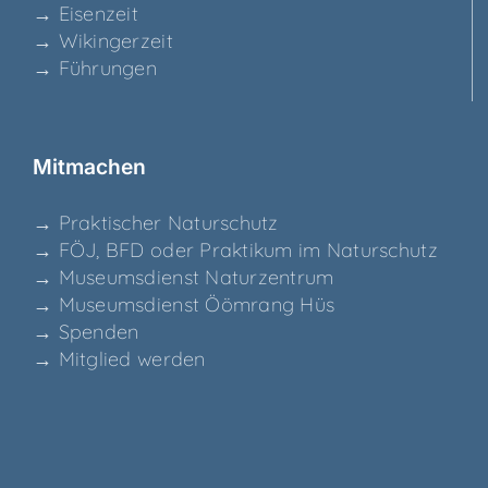
→ Eisen­zeit
→ Wikin­ger­zeit
→ Füh­run­gen
Mit­ma­chen
→ Prak­ti­scher Naturschutz
→ FÖJ, BFD oder Prak­ti­kum im Naturschutz
→ Muse­ums­dienst Naturzentrum
→ Muse­ums­dienst Ööm­rang Hüs
→ Spen­den
→ Mit­glied werden