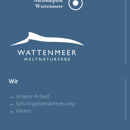
Wir
→ Unse­re Arbeit
→ Schutz­ge­biets­be­treu­ung
→ Ver­ein