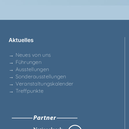
Aktu­el­les
→ Neu­es von uns
→ Füh­run­gen
→ Aus­stel­lun­gen
→ Son­der­aus­stel­lun­gen
→ Ver­an­stal­tungs­ka­len­der
→ Treff­punk­te