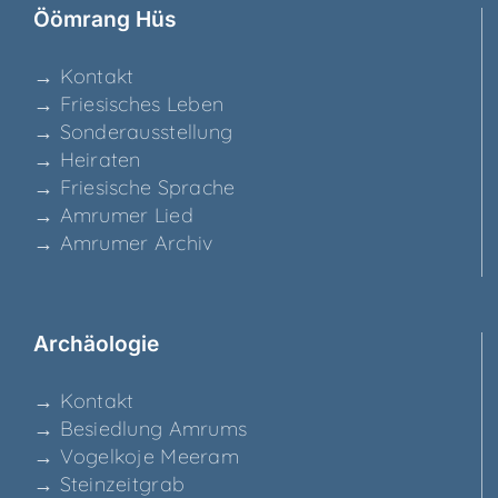
Ööm­rang Hüs
→ Kon­takt
→ Frie­si­sches Leben
→ Son­der­aus­stel­lung
→ Hei­ra­ten
→ Frie­si­sche Sprache
→ Amru­mer Lied
→ Amru­mer Archiv
Archäo­lo­gie
→ Kon­takt
→ Besied­lung Amrums
→ Vogel­ko­je Meeram
→ Stein­zeit­grab